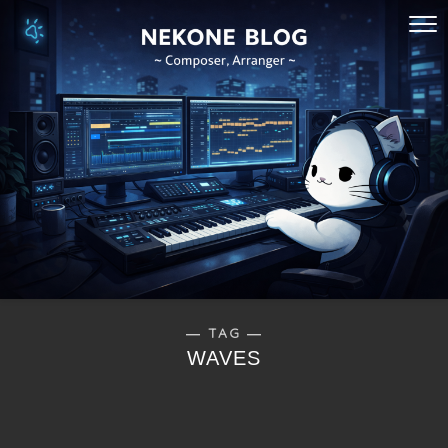
― TAG ―
WAVES