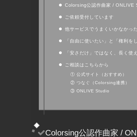
Colorsing公認作曲家 / ONL
ご依頼受付しています
他サービスでうまくいかなかっ
「自由に使いたい」と「権利を
「安さだけ」ではなく、長く使
ご相談はこちらから
① 公式サイト（おすすめ）
② つなぐ（Colorsing連携）
③ ONLIVE Studio
Colorsing公認作曲家 / 