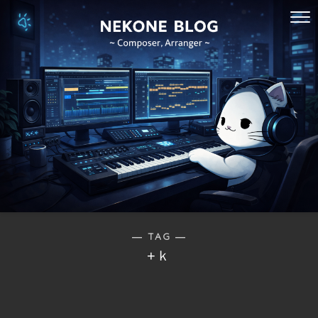
― TAG ―
+ｋ